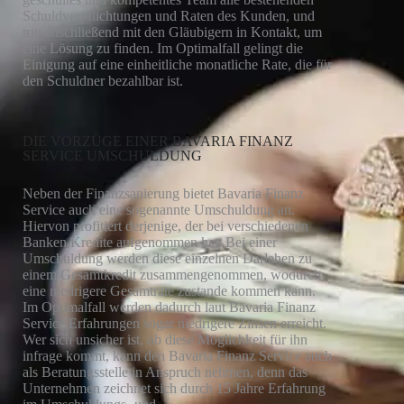
Schuldverpflichtungen und Raten des Kunden, und
tritt anschließend mit den Gläubigern in Kontakt, um
eine Lösung zu finden. Im Optimalfall gelingt die
Einigung auf eine einheitliche monatliche Rate, die für
den Schuldner bezahlbar ist.
DIE VORZÜGE EINER BAVARIA FINANZ
SERVICE UMSCHULDUNG
Neben der Finanzsanierung bietet Bavaria Finanz
Service auch eine sogenannte Umschuldung an.
Hiervon profitiert derjenige, der bei verschiedenen
Banken Kredite aufgenommen hat. Bei einer
Umschuldung werden diese einzelnen Darlehen zu
einem Gesamtkredit zusammengenommen, wodurch
eine niedrigere Gesamtrate zustande kommen kann.
Im Optimalfall werden dadurch laut Bavaria Finanz
Service Erfahrungen sogar niedrigere Zinsen erreicht.
Wer sich unsicher ist, ob diese Möglichkeit für ihn
infrage kommt, kann den Bavaria Finanz Service auch
als Beratungsstelle in Anspruch nehmen, denn das
Unternehmen zeichnet sich durch 15 Jahre Erfahrung