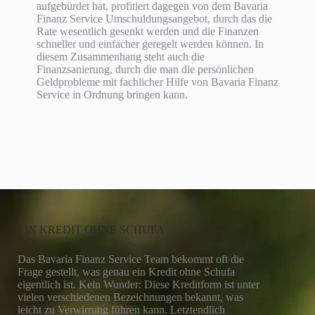
aufgebürdet hat, profitiert dagegen von dem Bavaria
Finanz Service Umschuldungsangebot, durch das die
Rate wesentlich gesenkt werden und die Finanzen
schneller und einfacher geregelt werden können. In
diesem Zusammenhang steht auch die
Finanzsanierung, durch die man die persönlichen
Geldprobleme mit fachlicher Hilfe von Bavaria Finanz
Service in Ordnung bringen kann.
EIN KREDIT OHNE SCHUFA
Das Bavaria Finanz Service Team bekommt oft die
Frage gestellt, was genau ein Kredit ohne Schufa
eigentlich ist. Kein Wunder: Diese Kreditform ist unter
vielen verschiedenen Bezeichnungen bekannt, was
leicht zu Verwirrung führen kann. Letztendlich