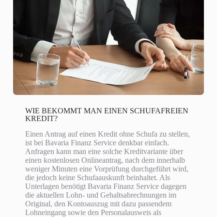
WIE BEKOMMT MAN EINEN SCHUFAFREIEN
KREDIT?
Einen Antrag auf einen Kredit ohne Schufa zu stellen,
ist bei Bavaria Finanz Service denkbar einfach.
Anfragen kann man eine solche Kreditvariante über
einen kostenlosen Onlineantrag, nach dem innerhalb
weniger Minuten eine Vorprüfung durchgeführt wird,
die jedoch keine Schufaauskunft beinhaltet. Als
Unterlagen benötigt Bavaria Finanz Service dagegen
die aktuellen Lohn- und Gehaltsabrechnungen im
Original, den Kontoauszug mit dazu passendem
Lohneingang sowie den Personalausweis als