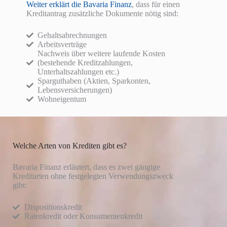
Weiter erklärt die Bavaria Finanz
, dass für einen
Kreditantrag zusätzliche Dokumente nötig sind:
Gehaltsabrechnungen
Arbeitsverträge
Nachweis über weitere laufende Kosten
(bestehende Kreditzahlungen,
Unterhaltszahlungen etc.)
Sparguthaben (Aktien, Sparkonten,
Lebensversicherungen)
Wohneigentum
Welche Arten von Krediten gibt es?
Bavaria Finanz erläutert, dass es zwei gängige
Kreditarten ohne festgelegten Verwendungszweck
gibt:
Dispositionskredit
Ratenkredit oder Konsumentenkredit