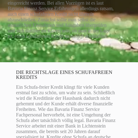
eingereicht werden. Bei allen Vorzügen ist es laut
Bavaria Finanz Service Erfahrungen allerdings ratsam,
auch einen schufafreien Kredit nicht übereilt
abzuschließen. Zunächst sollte man selbst die
monatlichen Einnahmen und Ausgaben überprüfen
und sich darüber im Klaren sein, ob man in der Lage
ist, einen schufafreien Kredit monatlich abzuzahlen.
DIE RECHTSLAGE EINES SCHUFAFREIEN
KREDITS
Ein Schufa-freier Kredit klingt für viele Kunden
erstmal fast zu schön, um wahr zu sein. Schließlich
wird die Kreditlinie der Hausbank dadurch nicht
gehemmt und der Kunde erhält diverse finanzielle
Freiheiten. Wie das Bavaria Finanz Service
Fachpersonal hervorhebt, ist eine Umgehung der
Schufa aber tatsächlich völlig legal. Bavaria Finanz
Service arbeitet mit einer Bank in Lichtenstein
zusammen, die bereits seit 20 Jahren darauf
spezialisiert ist, Kredite ohne Schufa an deutsche