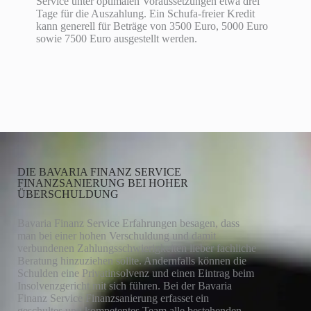
Service unter optimalen Voraussetzungen etwa drei
Tage für die Auszahlung. Ein Schufa-freier Kredit
kann generell für Beträge von 3500 Euro, 5000 Euro
sowie 7500 Euro ausgestellt werden.
DIE BAVARIA FINANZ SERVICE
FINANZSANIERUNG BEI HOHER
ÜBERSCHULDUNG
Bavaria Finanz Service Erfahrungen besagen, dass
man bei einer hohen Verschuldung und damit
verbundenen Zahlungsschwierigkeiten lieber fachliche
Beratung hinzuziehen sollte. Andernfalls können die
Schulden eine Privatinsolvenz und einen Eintrag beim
Insolvenzgericht mit sich führen. Bei der Bavaria
Finanz Service Finanzsanierung erfasset ein
geschultes und kompetentes Team alle bestehenden