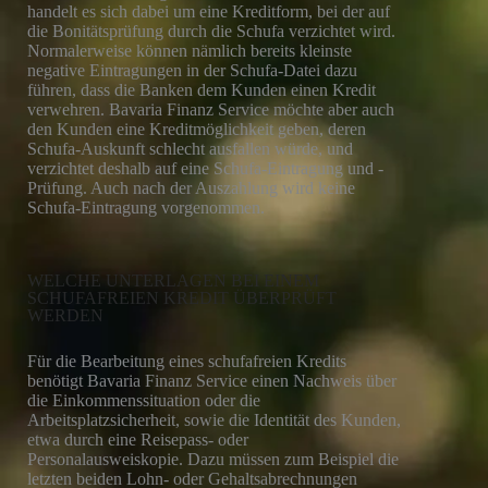
handelt es sich dabei um eine Kreditform, bei der auf
die Bonitätsprüfung durch die Schufa verzichtet wird.
Normalerweise können nämlich bereits kleinste
negative Eintragungen in der Schufa-Datei dazu
führen, dass die Banken dem Kunden einen Kredit
verwehren. Bavaria Finanz Service möchte aber auch
den Kunden eine Kreditmöglichkeit geben, deren
Schufa-Auskunft schlecht ausfallen würde, und
verzichtet deshalb auf eine Schufa-Eintragung und -
Prüfung. Auch nach der Auszahlung wird keine
Schufa-Eintragung vorgenommen.
WELCHE UNTERLAGEN BEI EINEM
SCHUFAFREIEN KREDIT ÜBERPRÜFT
WERDEN
Für die Bearbeitung eines schufafreien Kredits
benötigt Bavaria Finanz Service einen Nachweis über
die Einkommenssituation oder die
Arbeitsplatzsicherheit, sowie die Identität des Kunden,
etwa durch eine Reisepass- oder
Personalausweiskopie. Dazu müssen zum Beispiel die
letzten beiden Lohn- oder Gehaltsabrechnungen