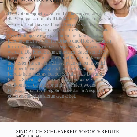
SCHUFAFREIER KREDIT?
Die Option eignet vor allem für diejenigen, die durch
die Schufaauskunft als Risiko-Kreditnehmer eingestuft
werden. Laut Bavaria Finanz Service sind die
schufafreien Kredite dagegen an keinerlei festgelegte
Verwendungszwecke gebunden und können vom
Kreditnehmer sowohl für Urlaub und Hobby als auch
für Umschuldungen oder Dispoausgleiche genutzt
werden. Die Kreditsummen reichen dabei von 3500
Euro bis 7500 Euro. Eine Abzahlung ist in kleinen
und festen Raten ohne Zinsschwankungen möglich.
Darüber hinaus erfolgt auch nach Auszahlung des
Kredits kein Eintrag bei der Schufa. Das Bavaria
Finanz Service geht bei der Kreditvergabe zudem
vollkommen diskret vor und informiert weder
Hausbank noch Arbeitgeber über das in Anspruch
genommene Finanzierungsangebot.
SIND AUCH SCHUFAFREIE SOFORTKREDITE
MÖGLICH?