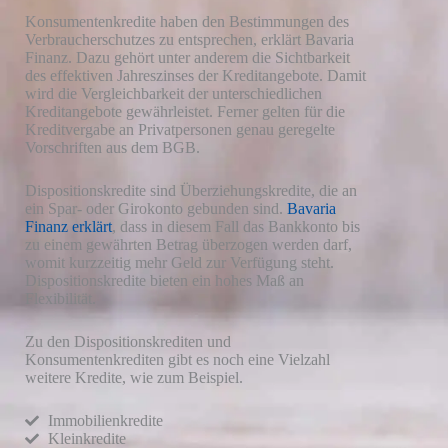
Konsumentenkredite haben den Bestimmungen des
Verbraucherschutzes zu entsprechen, erklärt Bavaria
Finanz. Dazu gehört unter anderem die Sichtbarkeit
des effektiven Jahreszinses der Kreditangebote. Damit
wird die Vergleichbarkeit der unterschiedlichen
Kreditangebote gewährleistet. Ferner gelten für die
Kreditvergabe an Privatpersonen genau geregelte
Vorschriften aus dem BGB.
Dispositionskredite sind Überziehungskredite, die an
ein Spar- oder Girokonto gebunden sind.
Bavaria
Finanz erklärt
, dass in diesem Fall das Bankkonto bis
zu einem gewährten Betrag überzogen werden darf,
womit kurzzeitig mehr Geld zur Verfügung steht.
Dispositionskredite bieten ein hohes Maß an
Flexibilität.
Zu den Dispositionskrediten und
Konsumentenkrediten gibt es noch eine Vielzahl
weitere Kredite, wie zum Beispiel.
Immobilienkredite
Kleinkredite