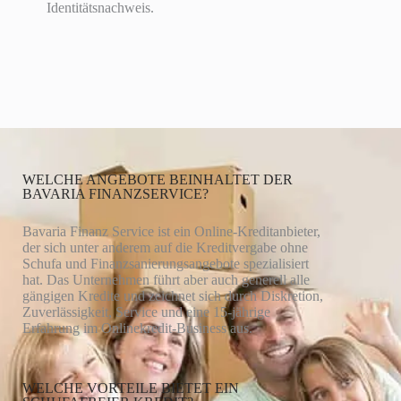
Identitätsnachweis.
WELCHE ANGEBOTE BEINHALTET DER
BAVARIA FINANZSERVICE?
Bavaria Finanz Service ist ein Online-Kreditanbieter,
der sich unter anderem auf die Kreditvergabe ohne
Schufa und Finanzsanierungsangebote spezialisiert
hat. Das Unternehmen führt aber auch generell alle
gängigen Kredite und zeichnet sich durch Diskretion,
Zuverlässigkeit, Service und eine 15-jährige
Erfahrung im Onlinekredit-Business aus.
WELCHE VORTEILE BIETET EIN